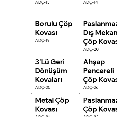
ADÇ-13
ADÇ-14
Borulu Çöp
Paslanma
Kovası
Dış Meka
Çöp Kovas
ADÇ-19
ADÇ-20
3'Lü Geri
Ahşap
Dönüşüm
Pencereli
Kovaları
Çöp Kovas
ADÇ-25
ADÇ-26
Metal Çöp
Paslanma
Kovası
Çöp Kovas
ADÇ-31
ADÇ-32