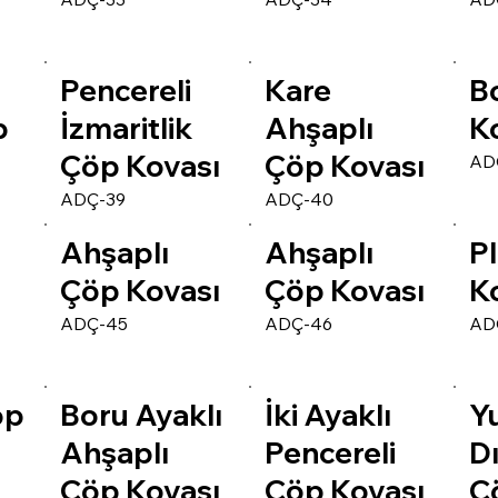
Pencereli
Kare
B
p
İzmaritlik
Ahşaplı
K
Çöp Kovası
Çöp Kovası
AD
ADÇ-39
ADÇ-40
Ahşaplı
Ahşaplı
P
Çöp Kovası
Çöp Kovası
K
ADÇ-45
ADÇ-46
AD
öp
Boru Ayaklı
İki Ayaklı
Y
Ahşaplı
Pencereli
D
Çöp Kovası
Çöp Kovası
Ç