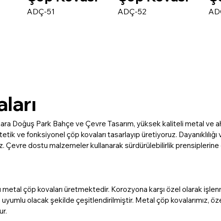
ADÇ-51
ADÇ-52
AD
ları
ra Doğuş Park Bahçe ve Çevre Tasarım, yüksek kaliteli metal ve ahşap
etik ve fonksiyonel çöp kovaları tasarlayıp üretiyoruz. Dayanıklılığı v
z. Çevre dostu malzemeler kullanarak sürdürülebilirlik prensiplerin
ı metal çöp kovaları üretmektedir. Korozyona karşı özel olarak işlen
yumlu olacak şekilde çeşitlendirilmiştir. Metal çöp kovalarımız, özelli
ur.