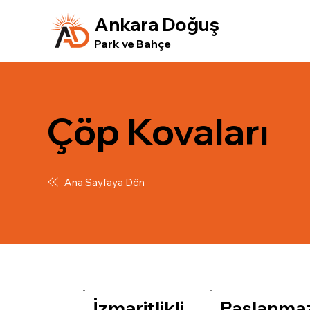
Ankara Doğuş
Park ve Bahçe
Çöp Kovaları
Ana Sayfaya Dön
İzmaritlikli
Paslanma