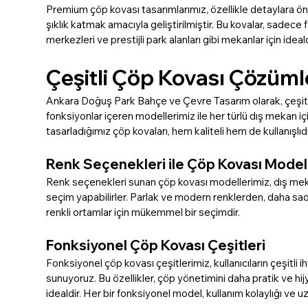
Premium çöp kovası tasarımlarımız, özellikle detaylara öne
şıklık katmak amacıyla geliştirilmiştir. Bu kovalar, sadece
merkezleri ve prestijli park alanları gibi mekanlar için ide
Çeşitli Çöp Kovası Çözüml
Ankara Doğuş Park Bahçe ve Çevre Tasarım olarak, çeşitli 
fonksiyonlar içeren modellerimiz ile her türlü dış mekan 
tasarladığımız çöp kovaları, hem kaliteli hem de kullanışlıdı
Renk Seçenekleri ile Çöp Kovası Model
Renk seçenekleri sunan çöp kovası modellerimiz, dış mek
seçim yapabilirler. Parlak ve modern renklerden, daha sade 
renkli ortamlar için mükemmel bir seçimdir.
Fonksiyonel Çöp Kovası Çeşitleri
Fonksiyonel çöp kovası çeşitlerimiz, kullanıcıların çeşitli ih
sunuyoruz. Bu özellikler, çöp yönetimini daha pratik ve hijyen
idealdir. Her bir fonksiyonel model, kullanım kolaylığı ve uz