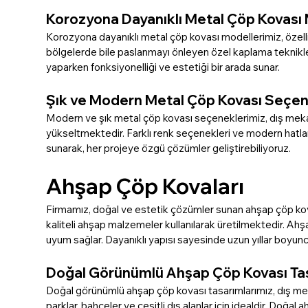
Korozyona Dayanıklı Metal Çöp Kovası 
Korozyona dayanıklı metal çöp kovası modellerimiz, özellikle
bölgelerde bile paslanmayı önleyen özel kaplama teknikle
yaparken fonksiyonelliği ve estetiği bir arada sunar.
Şık ve Modern Metal Çöp Kovası Seçen
Modern ve şık metal çöp kovası seçeneklerimiz, dış mekanl
yükseltmektedir. Farklı renk seçenekleri ve modern hatları
sunarak, her projeye özgü çözümler geliştirebiliyoruz.
Ahşap Çöp Kovaları
Firmamız, doğal ve estetik çözümler sunan ahşap çöp koval
kaliteli ahşap malzemeler kullanılarak üretilmektedir. Ah
uyum sağlar. Dayanıklı yapısı sayesinde uzun yıllar boyunc
Doğal Görünümlü Ahşap Çöp Kovası Tas
Doğal görünümlü ahşap çöp kovası tasarımlarımız, dış meka
parklar, bahçeler ve çeşitli dış alanlar için idealdir. Doğal 