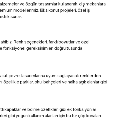
 malzemeler ve özgün tasarımlar kullanarak, dış mekanlara 
emium modellerimiz, lüks konut projeleri, özel iş 
klılık sunar.
ibiz. Renk seçenekleri, farklı boyutlar ve özel 
 ve fonksiyonel gereksinimleri doğrultusunda 
evcut çevre tasarımlarına uyum sağlayacak renklerden 
zellikle parklar, okul bahçeleri ve halka açık alanlar gibi 
itli kapaklar ve bölme özellikleri gibi ek fonksiyonlar 
leri gibi yoğun kullanım alanları için bu tür çöp kovaları 