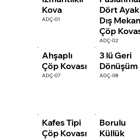
Kova
Dört Ayakl
Dış Meka
ADÇ-01
Çöp Kovas
ADÇ-02
Ahşaplı
3 lü Geri
Çöp Kovası
Dönüşüm
ADÇ-07
ADÇ-08
Kafes Tipi
Borulu
Çöp Kovası
Küllük