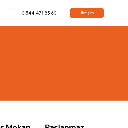
0 544 471 85 60
İletişim
ış Mekan
Paslanmaz