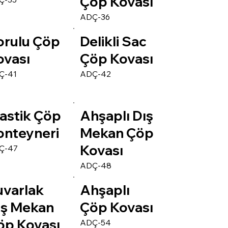
Çöp Kovası
ADÇ-36
orulu Çöp
Delikli Sac
ovası
Çöp Kovası
Ç-41
ADÇ-42
lastik Çöp
Ahşaplı Dış
onteyneri
Mekan Çöp
Kovası
Ç-47
ADÇ-48
uvarlak
Ahşaplı
ış Mekan
Çöp Kovası
öp Kovası
ADÇ-54