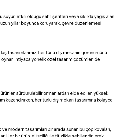
uyun etkili olduğu sahil şeritleri veya sıklıkla yağış alan 
 uzun yıllar boyunca koruyarak, çevre düzenlemesi 
daş tasarımlarımız, her türlü dış mekanın görünümünü 
 oynar. İhtiyaca yönelik özel tasarım çözümleri de 
ürünler, sürdürülebilir ormanlardan elde edilen yüksek 
m kazandırırken, her türlü dış mekan tasarımına kolayca 
 ve modern tasarımları bir arada sunan bu çöp kovaları, 
r bir ürün, el işçiliği ile titizlikle şekillendirilerek 