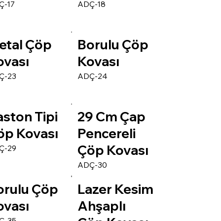
Ç-17
ADÇ-18
etal Çöp
Borulu Çöp
ovası
Kovası
Ç-23
ADÇ-24
ston Tipi
29 Cm Çap
öp Kovası
Pencereli
Çöp Kovası
Ç-29
ADÇ-30
orulu Çöp
Lazer Kesim
ovası
Ahşaplı
Ç-35