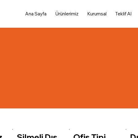
Ana Sayfa
Ürünlerimiz
Kurumsal
Teklif Al
z
Silmeli Dış
Ofis Tipi
D