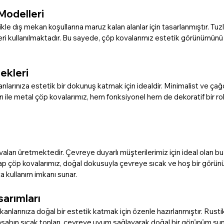
Modelleri
 dış mekan koşullarına maruz kalan alanlar için tasarlanmıştır. Tuzlu s
ri kullanılmaktadır. Bu sayede, çöp kovalarımız estetik görünümünü
ekleri
arınıza estetik bir dokunuş katmak için idealdir. Minimalist ve çağ
 ile metal çöp kovalarımız, hem fonksiyonel hem de dekoratif bir rol
arı üretmektedir. Çevreye duyarlı müşterilerimiz için ideal olan bu 
şap çöp kovalarımız, doğal dokusuyla çevreye sıcak ve hoş bir görünü
a kullanım imkanı sunar.
arımları
nlarınıza doğal bir estetik katmak için özenle hazırlanmıştır. Rustik
ahşabın sıcak tonları, çevreye uyum sağlayarak doğal bir görünüm sunar. He