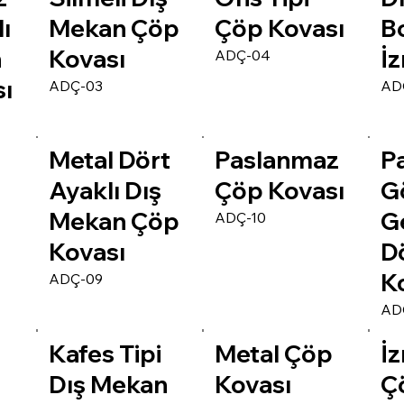
ı
Mekan Çöp
Çöp Kovası
Bo
n
Kovası
İz
ADÇ-04
ı
ADÇ-03
AD
Metal Dört
Paslanmaz
P
Ayaklı Dış
Çöp Kovası
G
Mekan Çöp
G
ADÇ-10
Kovası
D
Ko
ADÇ-09
AD
Kafes Tipi
Metal Çöp
İz
Dış Mekan
Kovası
Ç