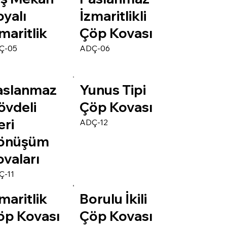
yalı
İzmaritlikli
maritlik
Çöp Kovası
Ç-05
ADÇ-06
aslanmaz
Yunus Tipi
övdeli
Çöp Kovası
eri
ADÇ-12
önüşüm
vaları
Ç-11
maritlik
Borulu İkili
öp Kovası
Çöp Kovası