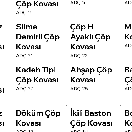
Çöp Kovası
ADÇ-16
AD
ADÇ-15
z
Silme
Çöp H
M
n
Demirli Çöp
Ayaklı Çöp
K
ı
Kovası
Kovası
AD
ADÇ-21
ADÇ-22
Kadeh Tipi
Ahşap Çöp
Ba
Çöp Kovası
Kovası
Ç
ı
ADÇ-27
ADÇ-28
AD
z
Döküm Çöp
İkili Baston
B
ı
Kovası
Çöp Kovası
K
ADÇ-33
ADÇ-34
AD