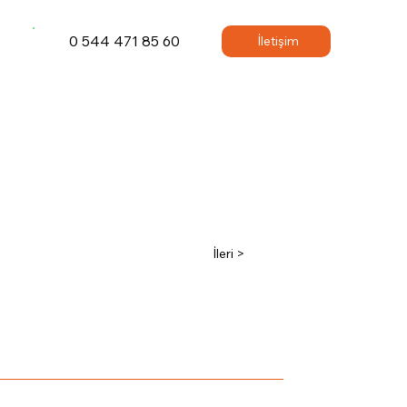
0 544 471 85 60
İletişim
İleri >