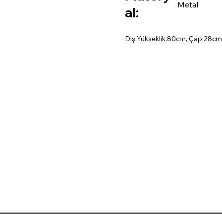
Metal
al:
Dış Yükseklik:80cm, Çap:28cm,