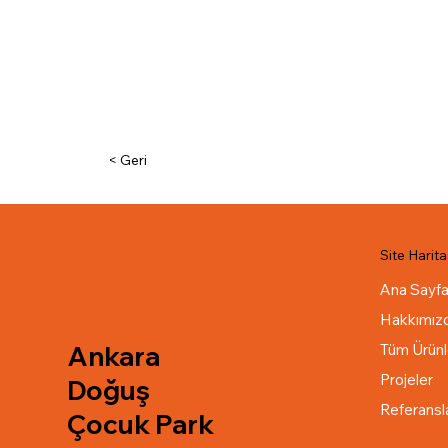
< Geri
Site Harita
Ana Sayf
Hakkımız
Ankara
Tüm Ürünl
Projeler
Doğuş
Referansl
Çocuk Park