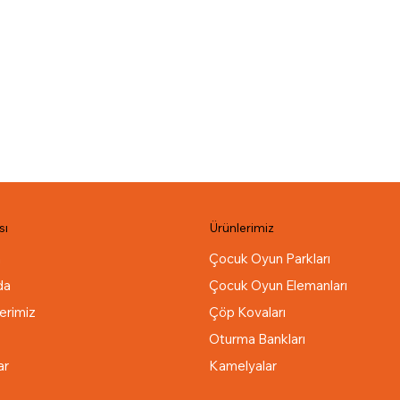
sı
Ürünlerimiz
a
Çocuk Oyun Parkları
da
Çocuk Oyun Elemanları
erimiz
Çöp Kovaları
Oturma Bankları
ar
Kamelyalar