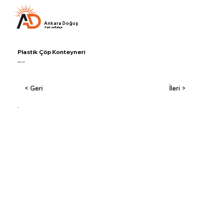
Ankara Doğuş
Park ve Bahçe
Plastik Çöp Konteyneri
ADÇ-47
< Geri
İleri >