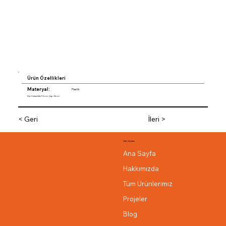
Ürün Özellikleri
Materyal:
Plastik
Dış Yükseklik:70cm, Çap:12cm
< Geri
İleri >
Site Haritası
Ana Sayfa
Hakkımızda
Tüm Ürünlerimiz
Projeler
Blog