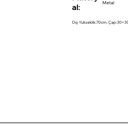
Metal
al:
Dış Yükseklik:70cm, Çap:30×3