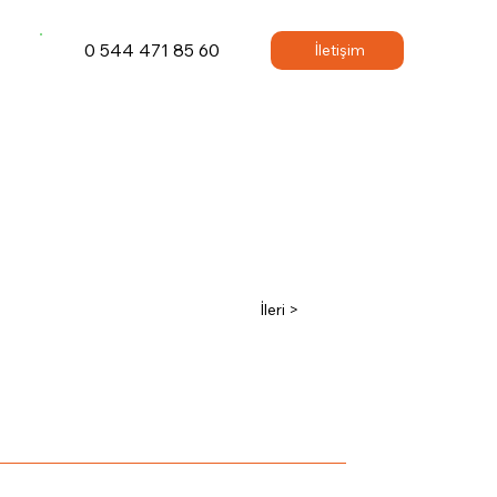
0 544 471 85 60
İletişim
İleri >