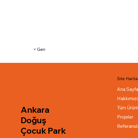
< Geri
Site Harita
Ana Sayf
Hakkımız
Ankara
Tüm Ürünl
Projeler
Doğuş
Referansl
Çocuk Park