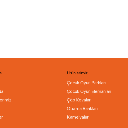
sı
Ürünlerimiz
a
Çocuk Oyun Parkları
da
Çocuk Oyun Elemanları
erimiz
Çöp Kovaları
Oturma Bankları
ar
Kamelyalar