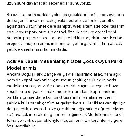
uzun süre dayanacak seçenekler sunuyoruz.
Bu özel tasarım parklar, yalnızca çocukların değil, ebeveynlerin 
de beğenisini kazanacak şekilde estetik ve fonksiyonellik 
açısından üstün niteliklere sahiptir. Web sitemizde özel tasarım 
çocuk oyun parklarımızın detaylı özelliklerini ve görsellerini 
bulabilir, projenize özel tasarım ve teklif isteyebilirsiniz. Her bir 
projemiz, müşterilerimizin memnuniyetini garanti altına alacak 
şekilde özenle hazırlanmaktadır.
Açık ve Kapalı Mekanlar İçin Özel Çocuk Oyun Parkı 
Modellerimiz
Ankara Doğuş Park Bahçe ve Çevre Tasarım olarak, hem açık 
hem de kapalı mekanlar için uygun çeşitli çocuk oyun parkı 
modelleri sunuyoruz. Açık hava parkları için güneşe ve hava 
koşullarına dayanıklı malzemeler kullanırken, kapalı mekan 
parkları için ise daha kompakt tasarımlar ve alanı en verimli 
şekilde kullanacak çözümler geliştiriyoruz. Her iki mekan tipi için 
de güvenlik, dayanıklılık ve çocukların eğlenirken öğrenmelerini 
sağlayacak interaktif ögeler önceliğimizdir. Modellerimiz, farklı 
tema ve renk seçenekleriyle müşterilerimizin tercihlerine göre 
özelleştirilebilir.