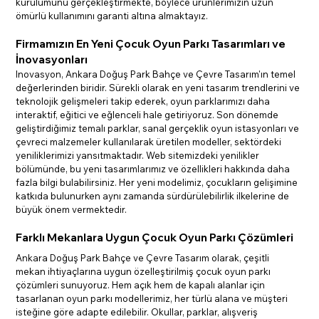
kurulumunu gerçekleştirmekte, böylece ürünlerimizin uzun 
ömürlü kullanımını garanti altına almaktayız.
Firmamızın En Yeni Çocuk Oyun Parkı Tasarımları ve 
İnovasyonları
Inovasyon, Ankara Doğuş Park Bahçe ve Çevre Tasarım'ın temel 
değerlerinden biridir. Sürekli olarak en yeni tasarım trendlerini ve 
teknolojik gelişmeleri takip ederek, oyun parklarımızı daha 
interaktif, eğitici ve eğlenceli hale getiriyoruz. Son dönemde 
geliştirdiğimiz temalı parklar, sanal gerçeklik oyun istasyonları ve 
çevreci malzemeler kullanılarak üretilen modeller, sektördeki 
yeniliklerimizi yansıtmaktadır. Web sitemizdeki yenilikler 
bölümünde, bu yeni tasarımlarımız ve özellikleri hakkında daha 
fazla bilgi bulabilirsiniz. Her yeni modelimiz, çocukların gelişimine 
katkıda bulunurken aynı zamanda sürdürülebilirlik ilkelerine de 
büyük önem vermektedir.
Farklı Mekanlara Uygun Çocuk Oyun Parkı Çözümleri
Ankara Doğuş Park Bahçe ve Çevre Tasarım olarak, çeşitli 
mekan ihtiyaçlarına uygun özelleştirilmiş çocuk oyun parkı 
çözümleri sunuyoruz. Hem açık hem de kapalı alanlar için 
tasarlanan oyun parkı modellerimiz, her türlü alana ve müşteri 
isteğine göre adapte edilebilir. Okullar, parklar, alışveriş 