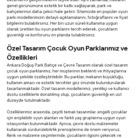
genel görünümüne estetik bir katkı sağlayarak, park ve 
bahçelerinizi daha çekici hale getirir. Sitemizde en popüler oyun 
parkı modellerimizin detaylı açıklamalarını, fotoğraflarını ve fiyat 
bilgilerini bulabilirsiniz. Her biri uzun süreli kullanıma uygun 
olarak üretilen bu oyun parklarını tercih ederek, çocukların 
güvenliği ve konforunu ön planda tutabilirsiniz.
Özel Tasarım Çocuk Oyun Parklarımız ve 
Özellikleri
Ankara Doğuş Park Bahçe ve Çevre Tasarım olarak özel tasarım 
çocuk oyun parklarımız, her müşterinin beklenti ve ihtiyaçlarına 
uygun şekilde özelleştirilebilir. Bu parklar, mekanın büyüklüğü, 
kullanım amacı ve estetik tercihler göz önünde bulundurularak 
tasarlanmaktadır. Özel tasarım modellerimiz, yenilikçi ve kullanıcı 
dostu özelliklerle donatılmış olup, çocukların güvenliği en üst 
düzeyde tutulmaktadır.
Özelliklerimiz arasında, çeşitli temalı tasarımlar, engelli çocuklar 
için erişilebilir oyun alanları ve farklı yaş gruplarına uygun oyun 
istasyonları bulunmaktadır. Ayrıca, çevre dostu malzemeler 
kullanarak sürdürülebilirlik prensiplerine de önem veriyoruz. 
Renk ve malzeme seçimlerinde, çocukların ilgisini çekecek ve 