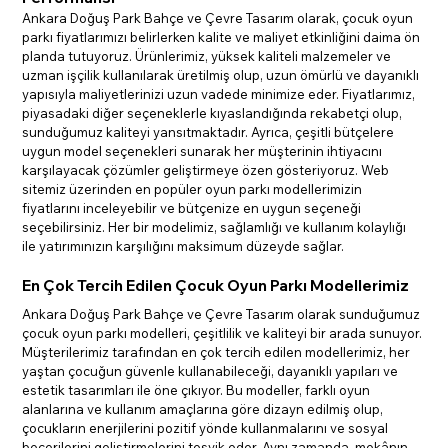
Ankara Doğuş Park Bahçe ve Çevre Tasarım olarak, çocuk oyun 
parkı fiyatlarımızı belirlerken kalite ve maliyet etkinliğini daima ön 
planda tutuyoruz. Ürünlerimiz, yüksek kaliteli malzemeler ve 
uzman işçilik kullanılarak üretilmiş olup, uzun ömürlü ve dayanıklı 
yapısıyla maliyetlerinizi uzun vadede minimize eder. Fiyatlarımız, 
piyasadaki diğer seçeneklerle kıyaslandığında rekabetçi olup, 
sunduğumuz kaliteyi yansıtmaktadır. Ayrıca, çeşitli bütçelere 
uygun model seçenekleri sunarak her müşterinin ihtiyacını 
karşılayacak çözümler geliştirmeye özen gösteriyoruz. Web 
sitemiz üzerinden en popüler oyun parkı modellerimizin 
fiyatlarını inceleyebilir ve bütçenize en uygun seçeneği 
seçebilirsiniz. Her bir modelimiz, sağlamlığı ve kullanım kolaylığı 
ile yatırımınızın karşılığını maksimum düzeyde sağlar.
En Çok Tercih Edilen Çocuk Oyun Parkı Modellerimiz
Ankara Doğuş Park Bahçe ve Çevre Tasarım olarak sunduğumuz 
çocuk oyun parkı modelleri, çeşitlilik ve kaliteyi bir arada sunuyor. 
Müşterilerimiz tarafından en çok tercih edilen modellerimiz, her 
yaştan çocuğun güvenle kullanabileceği, dayanıklı yapıları ve 
estetik tasarımları ile öne çıkıyor. Bu modeller, farklı oyun 
alanlarına ve kullanım amaçlarına göre dizayn edilmiş olup, 
çocukların enerjilerini pozitif yönde kullanmalarını ve sosyal 
becerilerini geliştirmelerini teşvik eder. Aynı zamanda, mekânın 