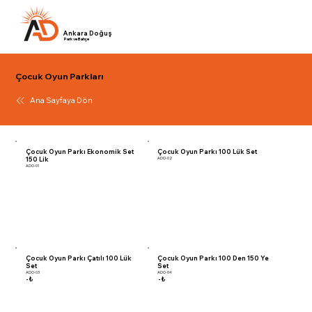
Ankara Doğuş
Park ve Bahçe
Çocuk Oyun Parkları
Ana Sayfaya Dön
Çocuk Oyun Parkı Ekonomik Set
Çocuk Oyun Parkı 100 Lük Set
150 Lik
ADO-02
ADO-01
Çocuk Oyun Parkı Çatılı 100 Lük
Çocuk Oyun Parkı 100 Den 150 Ye
Set
Set
ADO-03
ADO-04
-₺
-₺