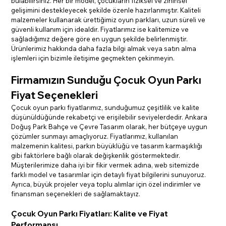
bulabilirsiniz. Her bir model, çocukların fiziksel ve zihinsel 
gelişimini destekleyecek şekilde özenle hazırlanmıştır. Kaliteli 
malzemeler kullanarak ürettiğimiz oyun parkları, uzun süreli ve 
güvenli kullanım için idealdir. Fiyatlarımız ise kalitemize ve 
sağladığımız değere göre en uygun şekilde belirlenmiştir. 
Ürünlerimiz hakkında daha fazla bilgi almak veya satın alma 
işlemleri için bizimle iletişime geçmekten çekinmeyin.
Firmamızın Sunduğu Çocuk Oyun Parkı 
Fiyat Seçenekleri
Çocuk oyun parkı fiyatlarımız, sunduğumuz çeşitlilik ve kalite 
düşünüldüğünde rekabetçi ve erişilebilir seviyelerdedir. Ankara 
Doğuş Park Bahçe ve Çevre Tasarım olarak, her bütçeye uygun 
çözümler sunmayı amaçlıyoruz. Fiyatlarımız, kullanılan 
malzemenin kalitesi, parkın büyüklüğü ve tasarım karmaşıklığı 
gibi faktörlere bağlı olarak değişkenlik göstermektedir. 
Müşterilerimize daha iyi bir fikir vermek adına, web sitemizde 
farklı model ve tasarımlar için detaylı fiyat bilgilerini sunuyoruz. 
Ayrıca, büyük projeler veya toplu alımlar için özel indirimler ve 
finansman seçenekleri de sağlamaktayız.
Çocuk Oyun Parkı Fiyatları: Kalite ve Fiyat 
Performansı