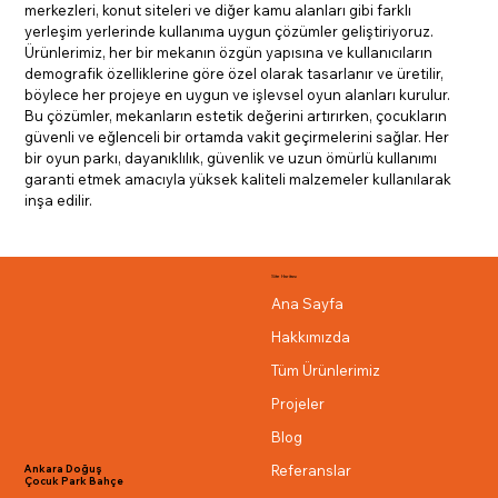
merkezleri, konut siteleri ve diğer kamu alanları gibi farklı 
yerleşim yerlerinde kullanıma uygun çözümler geliştiriyoruz. 
Ürünlerimiz, her bir mekanın özgün yapısına ve kullanıcıların 
demografik özelliklerine göre özel olarak tasarlanır ve üretilir, 
böylece her projeye en uygun ve işlevsel oyun alanları kurulur. 
Bu çözümler, mekanların estetik değerini artırırken, çocukların 
güvenli ve eğlenceli bir ortamda vakit geçirmelerini sağlar. Her 
bir oyun parkı, dayanıklılık, güvenlik ve uzun ömürlü kullanımı 
garanti etmek amacıyla yüksek kaliteli malzemeler kullanılarak 
inşa edilir.
Site Haritası
Ana Sayfa
Hakkımızda
Tüm Ürünlerimiz
Projeler
Blog
Referanslar
Ankara Doğuş
Çocuk Park Bahçe