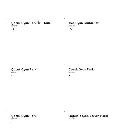
Çocuk Oyun Parkı İkili Kule
Tren Oyun Grubu Seti
ADO-05
ADO-06
-₺
-₺
Çocuk Oyun Parkı
Çocuk Oyun Parkı
ADO-07
ADO-08
-
-
Çocuk Oyun Parkı
Engelsiz Çocuk Oyun Parkı
ADO-09
ADO-10
-
-