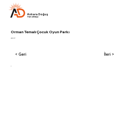
Ankara Doğuş
Park ve Bahçe
Orman Temalı Çocuk Oyun Parkı
ADO-17
< Geri
İleri >