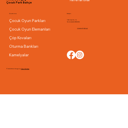
Çocuk Park Bahçe
Ürünlerimiz
İletişim
Çocuk Oyun Parkları
1416 Cad. No:14
Yenimahalle/ANKARA
Çocuk Oyun Elemanları
0 544 471 85 60
Çöp Kovaları
Oturma Bankları
Kamelyalar
© 2024 Web Design by
Oğuz Sarıkaya