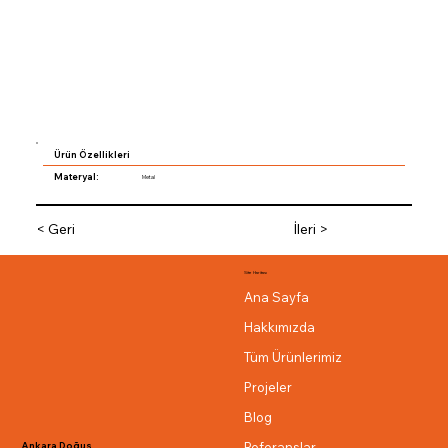
Ürün Özellikleri
Materyal:
Metal
< Geri
İleri >
Site Haritası
Ana Sayfa
Hakkımızda
Tüm Ürünlerimiz
Projeler
Blog
Referanslar
Ankara Doğuş