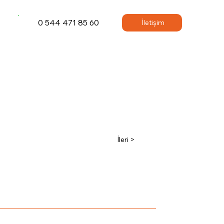
0 544 471 85 60
İletişim
İleri >