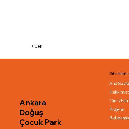
< Geri
Site Harita
Ana Sayf
Hakkımız
Ankara
Tüm Ürünl
Projeler
Doğuş
Referansl
Çocuk Park