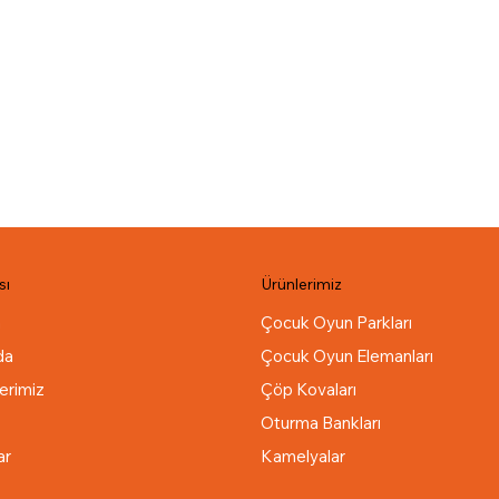
sı
Ürünlerimiz
a
Çocuk Oyun Parkları
da
Çocuk Oyun Elemanları
erimiz
Çöp Kovaları
Oturma Bankları
ar
Kamelyalar