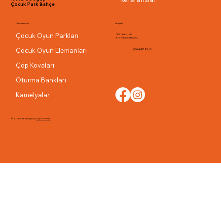
Çocuk Park Bahçe
Ürünlerimiz
İletişim
Çocuk Oyun Parkları
1416 Cad. No:14
Yenimahalle/ANKARA
Çocuk Oyun Elemanları
0 544 471 85 60
Çöp Kovaları
Oturma Bankları
Kamelyalar
© 2024 Web Design by
Oğuz Sarıkaya