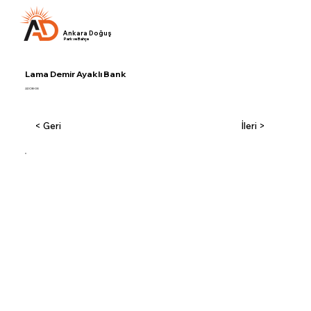
Ankara Doğuş
Park ve Bahçe
Lama Demir Ayaklı Bank
ADOB-08
< Geri
İleri >