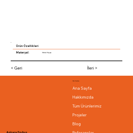
Ürün Özellikleri
Materyal:
Metal-Ahşap
< Geri
İleri >
Site Haritası
Ana Sayfa
Hakkımızda
Tüm Ürünlerimiz
Projeler
Blog
Referanslar
Ankara Doğuş